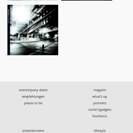
events/party dates
magazin
empfehlungen
what's up
places to be
portraits
tools'n'gadgets
feuilleton
entertainment
lifestyle