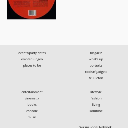
events/party dates
magazin
empfehlungen
what's up
places to be
portraits
tools'n'gadgets
feuilleton
entertainment
lifestyle
cinematix
fashion
books
living
console
kolumne
music
Wir im Social Network: