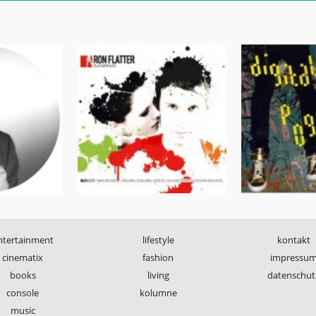
ntertainment
lifestyle
kontakt
cinematix
fashion
impressu
books
living
datenschut
console
kolumne
music