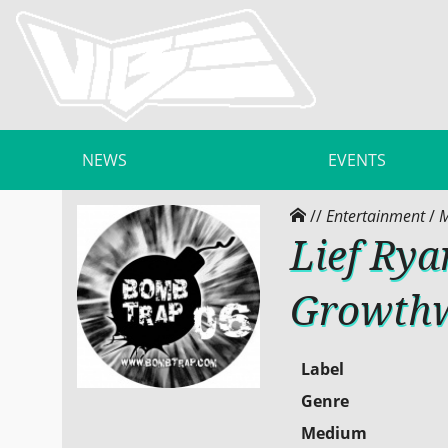
NEWS
EVENTS
//
Entertainment
/
M
Lief Rya
Growthwe
Label
Genre
Medium