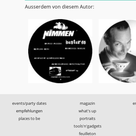
Ausserdem von diesem Autor:
events/party dates
magazin
e
empfehlungen
what's up
places to be
portraits
tools'n'gadgets
feuilleton