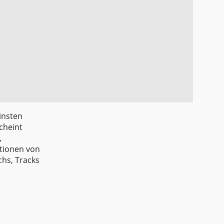
insten
cheint
,
ktionen von
chs, Tracks