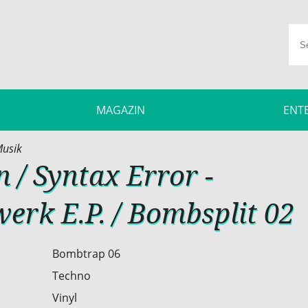
MAGAZIN
ENT
usik
n / Syntax Error -
rk E.P. / Bombsplit 02
Bombtrap 06
Techno
Vinyl