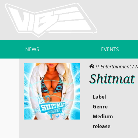
NEWS
EVENTS
//
Entertainment
/
M
Shitmat 
Label
Genre
Medium
release