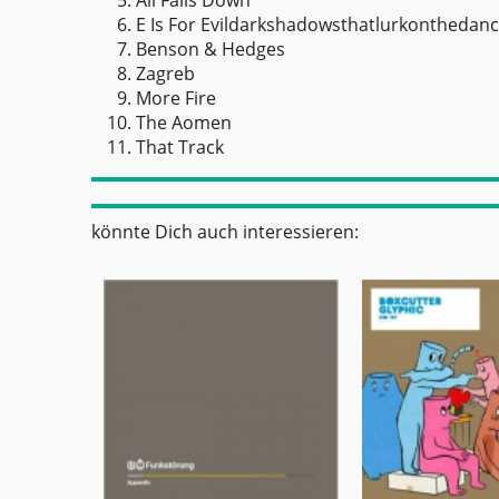
All Falls Down
E Is For Evildarkshadowsthatlurkonthedanc
Benson & Hedges
Zagreb
More Fire
The Aomen
That Track
könnte Dich auch interessieren: