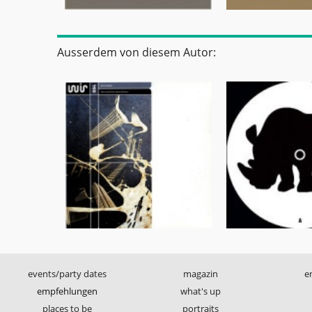
Ausserdem von diesem Autor:
events/party dates
magazin
e
empfehlungen
what's up
places to be
portraits