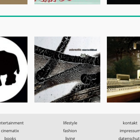
ntertainment
lifestyle
kontakt
cinematix
fashion
impressu
books
living
datenschut