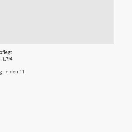
pflegt
 („’94
. In den 11