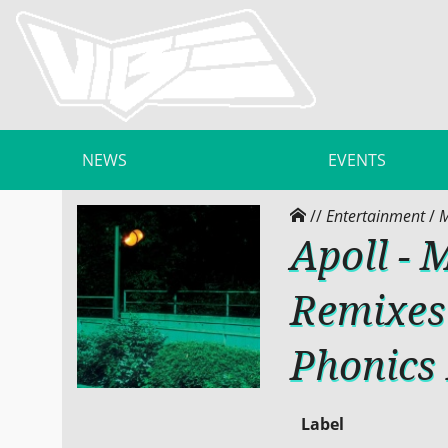
NEWS
EVENTS
//
Entertainment
/
M
Apoll -
Remixes
Phonics 
Label