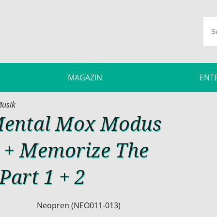
MAGAZIN
ENT
usik
 Mental Mox Modus
 + Memorize The
Part 1 + 2
Neopren (NEO011-013)