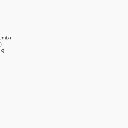
emix)
)
x)