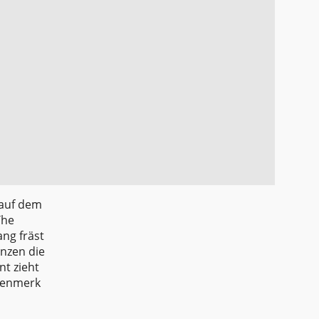
 auf dem
The
ng fräst
anzen die
t zieht
ugenmerk