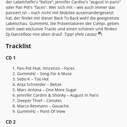
der Labelchefin's “belize”, Jennifer Cardini's “august in paris”
oder Pan Pot's “faces”. Wer sich mit – wie auch immer das
passiert ist – noch nicht mit Mobilee auseinandergesetzt
hat, der findet mit dieser Back To Back wohl die geeignetste
Labelschau. GummiHz, die Präsentatoren der Compi, geben
noch zwei exclusive Tracks und einen schönen und flinken
DJ-Dancefloor-mix oben drauf. Tipp! (
Pete Lacazz
)
Tracklist
CD 1
Pan-Pot Feat. Vincenzo – Faces
GummiHz – Song For A Muse
Sebo K – Too Hot
Anja Schneider – Belize
Marc Antona – One More Sugar
Jennifer Cardini & Shonky – August In Paris
Sleeper Thief – Cenotes
Marco Resmann – Gouache
GummiHz – Point Of View
CD 2