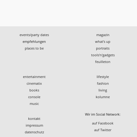
events/party dates
magazin
empfehlungen
what's up
places to be
portraits
tools'n'gadgets
feuilleton
entertainment
lifestyle
cinematix
fashion
books
living
console
kolumne
music
Wir im Social Network:
kontakt
auf Facebook
impressum
auf Twitter
datenschutz