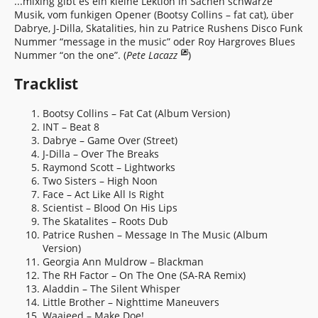
...mixing gibt es ein kleine Lektion in Sachen schwarze
Musik, vom funkigen Opener (Bootsy Collins – fat cat), über
Dabrye, J-Dilla, Skatalities, hin zu Patrice Rushens Disco Funk
Nummer “message in the music” oder Roy Hargroves Blues
Nummer “on the one”. (
Pete Lacazz
)
Tracklist
Bootsy Collins – Fat Cat (Album Version)
INT – Beat 8
Dabrye – Game Over (Street)
J-Dilla – Over The Breaks
Raymond Scott – Lightworks
Two Sisters – High Noon
Face – Act Like All Is Right
Scientist – Blood On His Lips
The Skatalites – Roots Dub
Patrice Rushen – Message In The Music (Album
Version)
Georgia Ann Muldrow – Blackman
The RH Factor – On The One (SA-RA Remix)
Aladdin – The Silent Whisper
Little Brother – Nighttime Maneuvers
Waajeed – Make Doe!