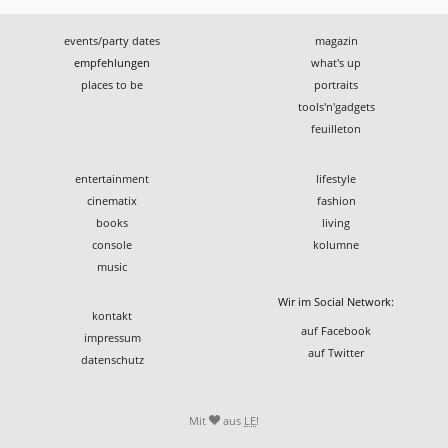
events/party dates
magazin
empfehlungen
what's up
places to be
portraits
tools'n'gadgets
feuilleton
entertainment
lifestyle
cinematix
fashion
books
living
console
kolumne
music
Wir im Social Network:
kontakt
auf Facebook
impressum
auf Twitter
datenschutz
Mit
aus
LE
!