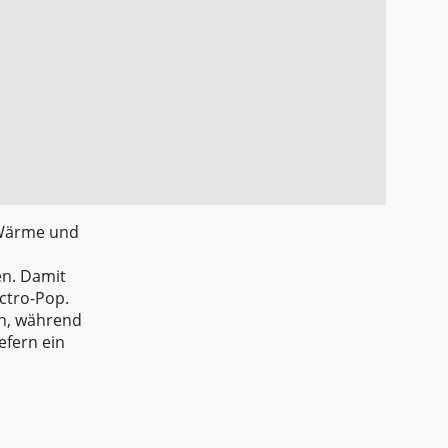
 Wärme und
en. Damit
ctro-Pop.
rn, während
efern ein