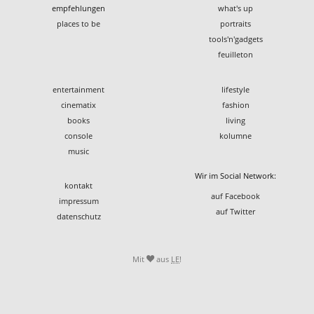
empfehlungen
what's up
places to be
portraits
tools'n'gadgets
feuilleton
entertainment
lifestyle
cinematix
fashion
books
living
console
kolumne
music
Wir im Social Network:
kontakt
auf Facebook
impressum
auf Twitter
datenschutz
Mit
aus
LE
!