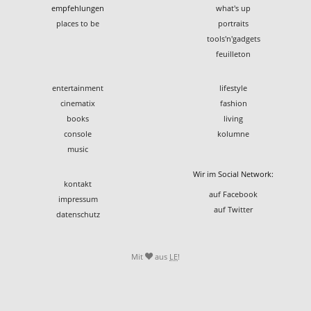
empfehlungen
what's up
places to be
portraits
tools'n'gadgets
feuilleton
entertainment
lifestyle
cinematix
fashion
books
living
console
kolumne
music
Wir im Social Network:
kontakt
auf Facebook
impressum
auf Twitter
datenschutz
Mit
aus
LE
!