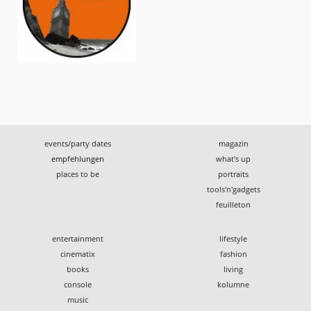
events/party dates
magazin
empfehlungen
what's up
places to be
portraits
tools'n'gadgets
feuilleton
entertainment
lifestyle
cinematix
fashion
books
living
console
kolumne
music