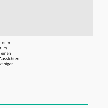
er dem
t im
 einen
 Aussichten
weniger