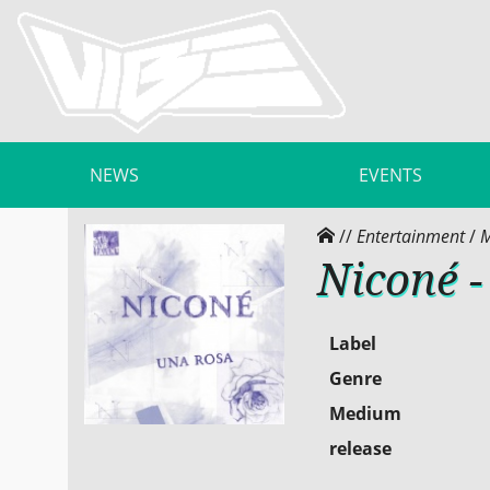
NEWS
EVENTS
//
Entertainment
/
M
Niconé 
Label
Genre
Medium
release