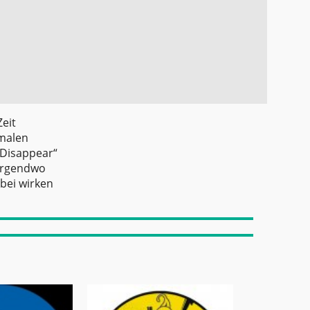
eit
imalen
„Disappear“
 Irgendwo
bei wirken