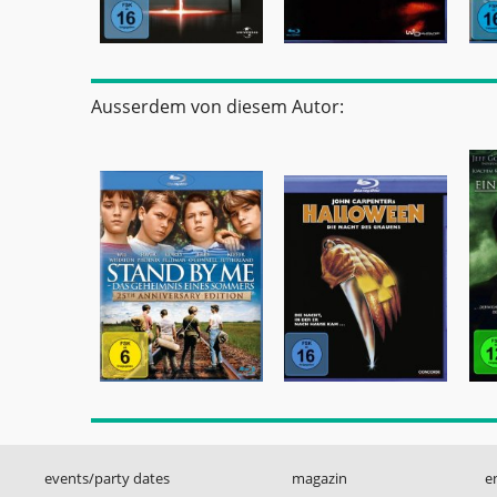
Ausserdem von diesem Autor:
events/party dates
magazin
e