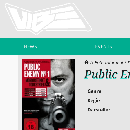
NEWS
EVENTS
//
Entertainment
/
K
Public 
Genre
Regie
Darsteller