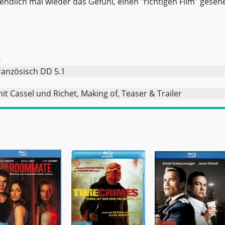
ndlich mal wieder das Gefühl, einen "richtigen Film" geseh
9
anzösisch DD 5.1
it Cassel und Richet, Making of, Teaser & Trailer