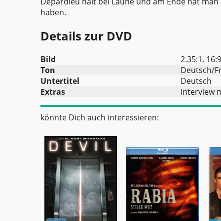
Depardieu hält bei Laune und am Ende hat man e
haben.
Details zur DVD
Bild
2.35:1, 16:
Ton
Deutsch/Fr
Untertitel
Deutsch
Extras
Interview m
könnte Dich auch interessieren: