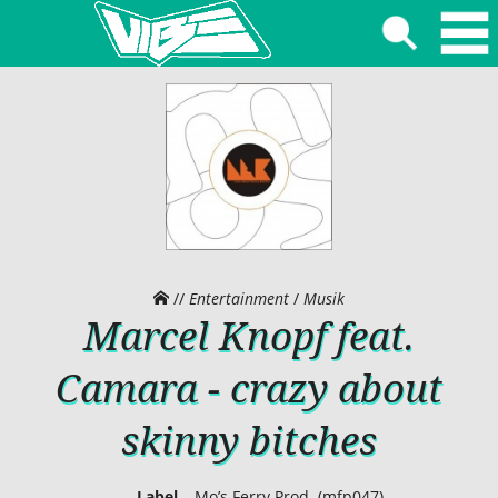
//
Entertainment
/
Musik
Marcel Knopf feat.
Camara - crazy about
skinny bitches
Label
Mo’s Ferry Prod. (mfp047)