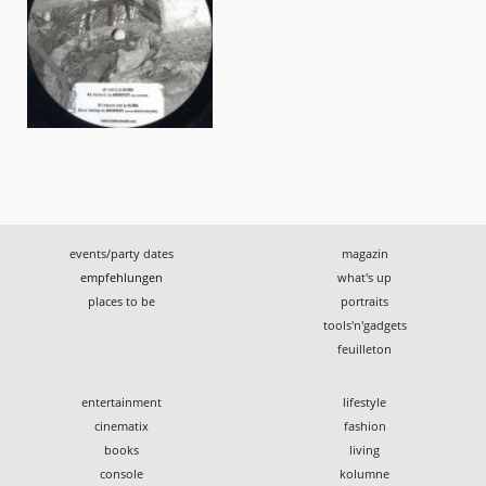
events/party dates
magazin
empfehlungen
what's up
places to be
portraits
tools'n'gadgets
feuilleton
entertainment
lifestyle
cinematix
fashion
books
living
console
kolumne