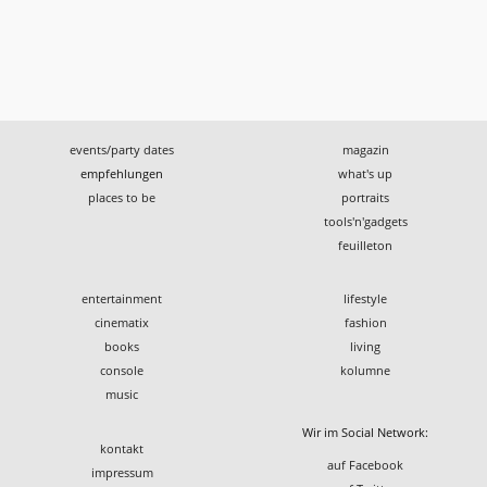
events/party dates
magazin
empfehlungen
what's up
places to be
portraits
tools'n'gadgets
feuilleton
entertainment
lifestyle
cinematix
fashion
books
living
console
kolumne
music
Wir im Social Network:
kontakt
auf Facebook
impressum