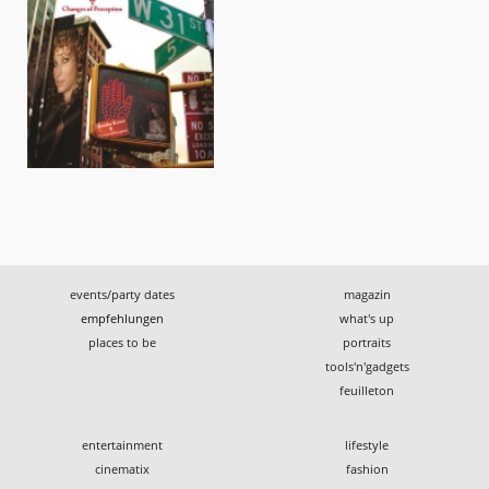
events/party dates
magazin
empfehlungen
what's up
places to be
portraits
tools'n'gadgets
feuilleton
entertainment
lifestyle
cinematix
fashion