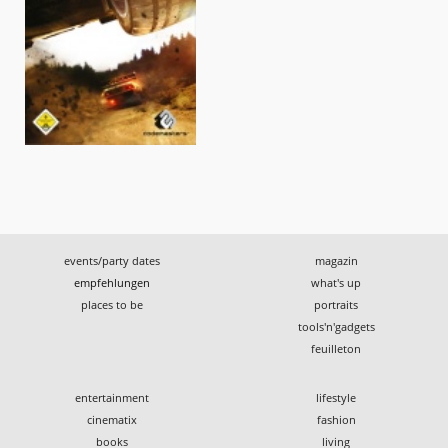
events/party dates
magazin
empfehlungen
what's up
places to be
portraits
tools'n'gadgets
feuilleton
entertainment
lifestyle
cinematix
fashion
books
living