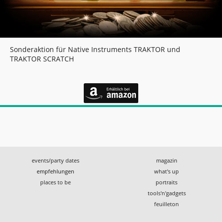
Sonderaktion für Native Instruments TRAKTOR und
TRAKTOR SCRATCH
events/party dates
magazin
empfehlungen
what's up
places to be
portraits
tools'n'gadgets
feuilleton