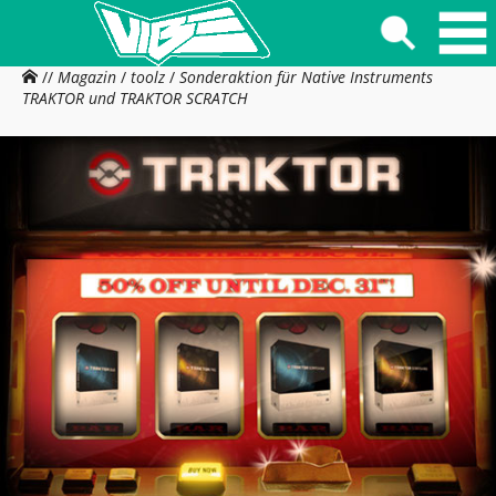
//
Magazin
/
toolz
/
Sonderaktion für Native Instruments
TRAKTOR und TRAKTOR SCRATCH