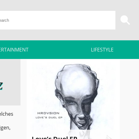
ERTAINMENT
LIFESTYLE
z
elches
igen,