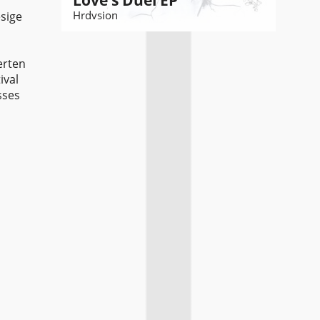
Love’s Duel EP
Hrdvsion
esige
erten
ival
sses