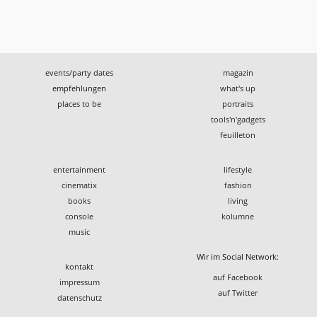
events/party dates
magazin
empfehlungen
what's up
places to be
portraits
tools'n'gadgets
feuilleton
entertainment
lifestyle
cinematix
fashion
books
living
console
kolumne
music
Wir im Social Network:
kontakt
auf Facebook
impressum
auf Twitter
datenschutz