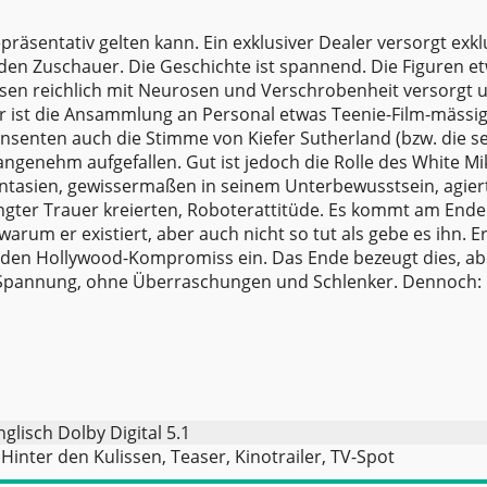
repräsentativ gelten kann. Ein exklusiver Dealer versorgt exkl
 den Zuschauer. Die Geschichte ist spannend. Die Figuren e
assen reichlich mit Neurosen und Verschrobenheit versorgt 
er ist die Ansammlung an Personal etwas Teenie-Film-mässi
ensenten auch die Stimme von Kiefer Sutherland (bzw. die s
ngenehm aufgefallen. Gut ist jedoch die Rolle des White Mi
antasien, gewissermaßen in seinem Unterbewusstsein, agier
rängter Trauer kreierten, Roboterattitüde. Es kommt am Ende
rum er existiert, aber auch nicht so tut als gebe es ihn. Er
hr den Hollywood-Kompromiss ein. Das Ende bezeugt dies, ab
r Spannung, ohne Überraschungen und Schlenker. Dennoch:
glisch Dolby Digital 5.1
Hinter den Kulissen, Teaser, Kinotrailer, TV-Spot