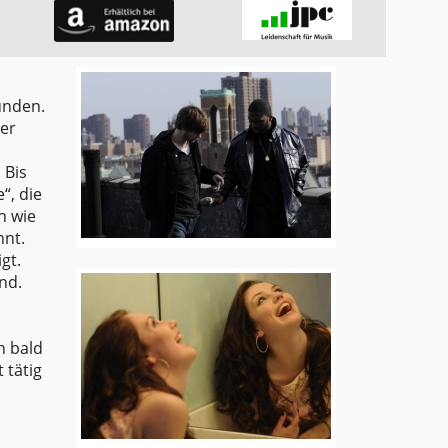
unden.
er
 Bis
“, die
h wie
nnt.
gt.
nd.
h bald
 tätig