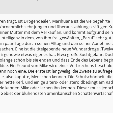
en trägt, ist Drogendealer. Marihuana ist die vielbegehrte
. Vornehmlich sehr jungen und überaus zahlungskräftigen K
einer Mutter mit dem Verkauf an, und kommt aufgrund sein
ntelligenz in dem, von ihm frei gewählten, „Beruf“ sehr gut
in paar Tage durch seinen Alltag und den seiner Abnehmer.
sachen. Eine ist die titelgebende neue Wunderdroge „Twelve
ch irgendwie etwas eigenes hat. Etwa große Suchtgefahr. Doc
olange schön bis sie enden und dass Ende des Lebens begi
 Idee. Ein Freund von Mike wird eines Verbrechens beschuldi
ann noch eine. Die erste ist langweilig, die Zweite zu aufrege
e, also kaputte, Menschen kennen. Die Schulschönheit, die
er nette Kerl, und einige alters- oder steroidbedingt am Rad
viele kennen Mike oder lernen ihn kennen. Dieser muss jedoc
 Gebiet der blühendsten amerikanischen Schattenwirtschaft