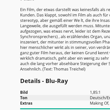
Ein Film, der etwas darstellt was keinesfalls als 
Kunden. Das klappt, sowohl im Film als auch für
stereotyp, aber gemäß einer We lt, die ihre Ins
Langeweile, die ausgefüllt werden muss. Mitunt
aufgezogen, was etwas nervt, leider ist dem Rez
Synchronsprechers) , als erzählendes Organ, una
inszeniert, der mitunter in stimmungsvollen Ph
hier menschlicher wirkt als in seiner, von verd
ganz guter Film heraus, der keinen Grund kennt wa
wirklich dramatisch, geht aber ein wenig zu se
auch die lang vorher absehbare Steigerung de
Ansehnlich. (Text:
Thomas Treichel
)
Details - Blu-Ray
Bild
1,85:1
Ton
Deutsch/En
Extras
Making Of, 