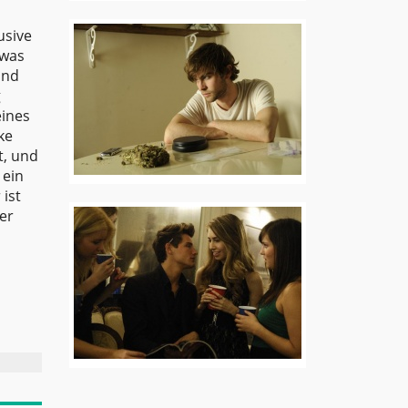
usive
twas
und
g
eines
ke
t, und
 ein
 ist
er