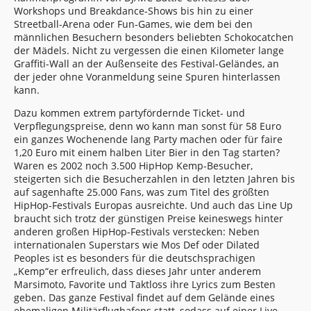
Workshops und Breakdance-Shows bis hin zu einer
Streetball-Arena oder Fun-Games, wie dem bei den
männlichen Besuchern besonders beliebten Schokocatchen
der Mädels. Nicht zu vergessen die einen Kilometer lange
Graffiti-Wall an der Außenseite des Festival-Geländes, an
der jeder ohne Voranmeldung seine Spuren hinterlassen
kann.
Dazu kommen extrem partyfördernde Ticket- und
Verpflegungspreise, denn wo kann man sonst für 58 Euro
ein ganzes Wochenende lang Party machen oder für faire
1,20 Euro mit einem halben Liter Bier in den Tag starten?
Waren es 2002 noch 3.500 HipHop Kemp-Besucher,
steigerten sich die Besucherzahlen in den letzten Jahren bis
auf sagenhafte 25.000 Fans, was zum Titel des größten
HipHop-Festivals Europas ausreichte. Und auch das Line Up
braucht sich trotz der günstigen Preise keineswegs hinter
anderen großen HipHop-Festivals verstecken: Neben
internationalen Superstars wie Mos Def oder Dilated
Peoples ist es besonders für die deutschsprachigen
„Kemp“er erfreulich, dass dieses Jahr unter anderem
Marsimoto, Favorite und Taktloss ihre Lyrics zum Besten
geben. Das ganze Festival findet auf dem Gelände eines
ehemaligen Militärflughafens statt, sodass auf einer Live-