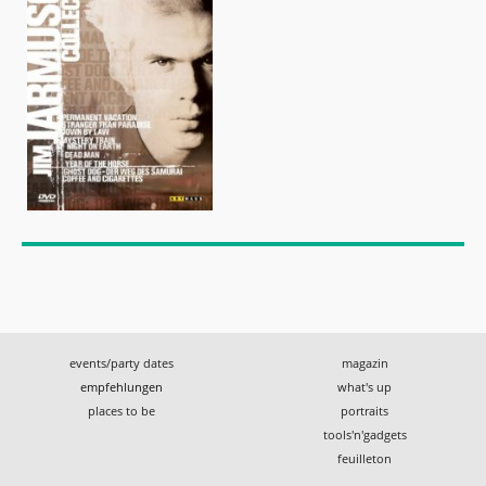
events/party dates
magazin
empfehlungen
what's up
places to be
portraits
tools'n'gadgets
feuilleton