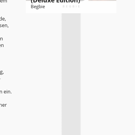
(Deluxe Edition)
dem
Begbie
de,
sen,
In
en
g,
–
 ein.
her