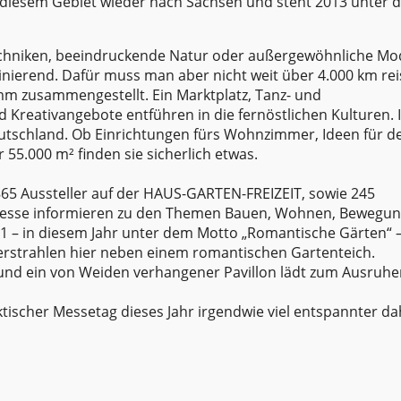
 diesem Gebiet wieder nach Sachsen und steht 2013 unter 
techniken, beeindruckende Natur oder außergewöhnliche Mo
inierend. Dafür muss man aber nicht weit über 4.000 km rei
mm zusammengestellt. Ein Marktplatz, Tanz- und
reativangebote entführen in die fernöstlichen Kulturen. 
utschland. Ob Einrichtungen fürs Wohnzimmer, Ideen für d
 55.000 m² finden sie sicherlich etwas.
865 Aussteller auf der HAUS-GARTEN-FREIZEIT, sowie 245
messe informieren zu den Themen Bauen, Wohnen, Bewegun
le 1 – in diesem Jahr unter dem Motto „Romantische Gärten“ 
 erstrahlen hier neben einem romantischen Gartenteich.
d ein von Weiden verhangener Pavillon lädt zum Ausruhen
tischer Messetag dieses Jahr irgendwie viel entspannter da