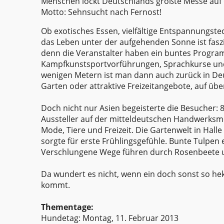
Menschen lockt Deutschlands größte Messe auf
Motto: Sehnsucht nach Fernost!
Ob exotisches Essen, vielfältige Entspannungs
das Leben unter der aufgehenden Sonne ist fasz
denn die Veranstalter haben ein buntes Progra
Kampfkunstsportvorführungen, Sprachkurse und K
wenigen Metern ist man dann auch zurück in De
Garten oder attraktive Freizeitangebote, auf über
Doch nicht nur Asien begeisterte die Besucher: 
Aussteller auf der mitteldeutschen Handwerks
Mode, Tiere und Freizeit. Die Gartenwelt in Hal
sorgte für erste Frühlingsgefühle. Bunte Tulpen
Verschlungene Wege führen durch Rosenbeete un
Da wundert es nicht, wenn ein doch sonst so hek
kommt.
Thementage:
Hundetag: Montag, 11. Februar 2013