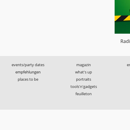
Radi
events/party dates
magazin
e
empfehlungen
what's up
places to be
portraits
tools'n'gadgets
feuilleton