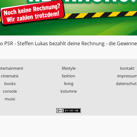
o PSR - Steffen Lukas bezahlt deine Rechnung - die Gewinne
ntertainment
lifestyle
kontakt
cinematix
fashion
impressu
books
living
datenschut
console
kolumne
music