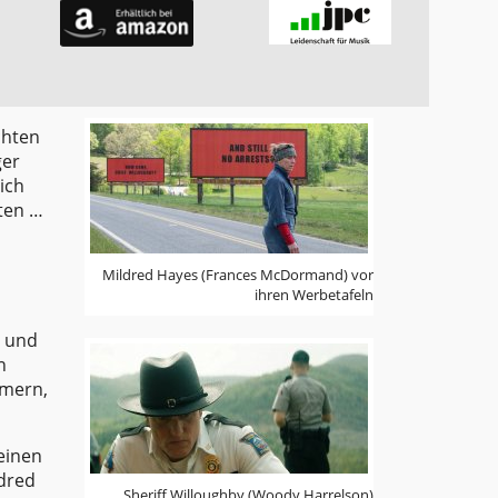
chten
ger
ich
hten …
Mildred Hayes (Frances McDormand) vor
ihren Werbetafeln
d und
n
mmern,
einen
ldred
Sheriff Willoughby (Woody Harrelson)