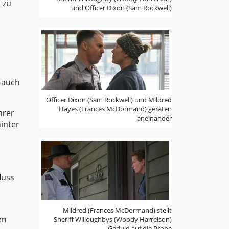
 zu
und Officer Dixon (Sam Rockwell)
n auch
Officer Dixon (Sam Rockwell) und Mildred
Hayes (Frances McDormand) geraten
hrer
aneinander
hinter
luss
Mildred (Frances McDormand) stellt
en
Sheriff Willoughbys (Woody Harrelson)
Geduld auf die Probe