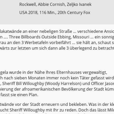
Rockwell, Abbie Cornish, Zeljko Ivanek
USA 2018, 116 Min., 20th Century Fox
katwände an einer nebeligen Straße … verschiedene Ansi
 …. Three Billboards Outside Ebbing, Missouri … ein sonni
au an den 3 Werbetafeln vorbeifährt … sie hält an, schaut s
wärts zur letzten um sich dann alle 3 überlegend zu betrac
la wurde in der Nähe Ihres Elternhauses vergewaltigt,
ch nach sieben Monaten immer noch kein Täter gefasst wir
, Sheriff Bill Willoughby (Woody Harrelson) und Officer Jaso
inierung der afroamerikanischen Bevölkerung der Stadt kü
fasst sie einen Plan.
katwände vor der Stadt erneuern und bekleben. Was in der kl
cht Sheriff Willoughby mit Ihr zu reden. Doch das lässt Mi