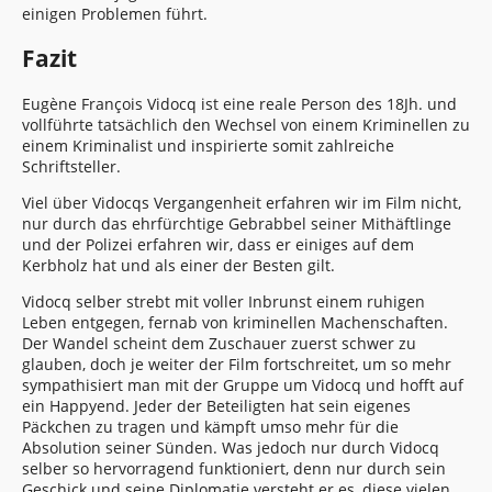
einigen Problemen führt.
Fazit
Eugène François Vidocq ist eine reale Person des 18Jh. und
vollführte tatsächlich den Wechsel von einem Kriminellen zu
einem Kriminalist und inspirierte somit zahlreiche
Schriftsteller.
Viel über Vidocqs Vergangenheit erfahren wir im Film nicht,
nur durch das ehrfürchtige Gebrabbel seiner Mithäftlinge
und der Polizei erfahren wir, dass er einiges auf dem
Kerbholz hat und als einer der Besten gilt.
Vidocq selber strebt mit voller Inbrunst einem ruhigen
Leben entgegen, fernab von kriminellen Machenschaften.
Der Wandel scheint dem Zuschauer zuerst schwer zu
glauben, doch je weiter der Film fortschreitet, um so mehr
sympathisiert man mit der Gruppe um Vidocq und hofft auf
ein Happyend. Jeder der Beteiligten hat sein eigenes
Päckchen zu tragen und kämpft umso mehr für die
Absolution seiner Sünden. Was jedoch nur durch Vidocq
selber so hervorragend funktioniert, denn nur durch sein
Geschick und seine Diplomatie versteht er es, diese vielen