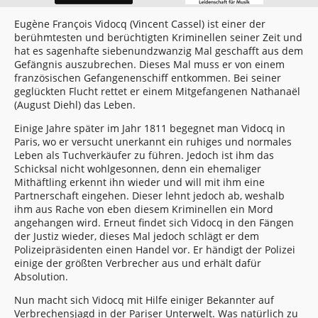
Eugène François Vidocq (Vincent Cassel) ist einer der
berühmtesten und berüchtigten Kriminellen seiner Zeit und
hat es sagenhafte siebenundzwanzig Mal geschafft aus dem
Gefängnis auszubrechen. Dieses Mal muss er von einem
französischen Gefangenenschiff entkommen. Bei seiner
geglückten Flucht rettet er einem Mitgefangenen Nathanaël
(August Diehl) das Leben.
Einige Jahre später im Jahr 1811 begegnet man Vidocq in
Paris, wo er versucht unerkannt ein ruhiges und normales
Leben als Tuchverkäufer zu führen. Jedoch ist ihm das
Schicksal nicht wohlgesonnen, denn ein ehemaliger
Mithäftling erkennt ihn wieder und will mit ihm eine
Partnerschaft eingehen. Dieser lehnt jedoch ab, weshalb
ihm aus Rache von eben diesem Kriminellen ein Mord
angehangen wird. Erneut findet sich Vidocq in den Fängen
der Justiz wieder, dieses Mal jedoch schlägt er dem
Polizeipräsidenten einen Handel vor. Er händigt der Polizei
einige der größten Verbrecher aus und erhält dafür
Absolution.
Nun macht sich Vidocq mit Hilfe einiger Bekannter auf
Verbrechensjagd in der Pariser Unterwelt. Was natürlich zu