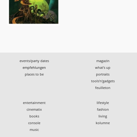
events/party dates
magazin
empfehlungen
what's up
places to be
portraits
tools'n'gadgets
feuilleton
entertainment
lifestyle
cinematix
fashion
books
living
console
kolumne
music