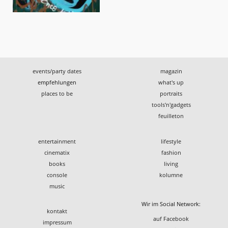
events/party dates
magazin
empfehlungen
what's up
places to be
portraits
tools'n'gadgets
feuilleton
entertainment
lifestyle
cinematix
fashion
books
living
console
kolumne
music
Wir im Social Network:
kontakt
auf Facebook
impressum