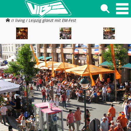
//
living
/
Leipzig glänzt mit EM-Fest