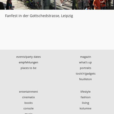
Fanfest in der Gottschedstrasse, Leipzig
events/party dates
magazin
empfehlungen
what's up
places to be
portraits
tools'n'gadgets
feuilleton
entertainment
lifestyle
cinematix
fashion
books
living
console
kolumne
music