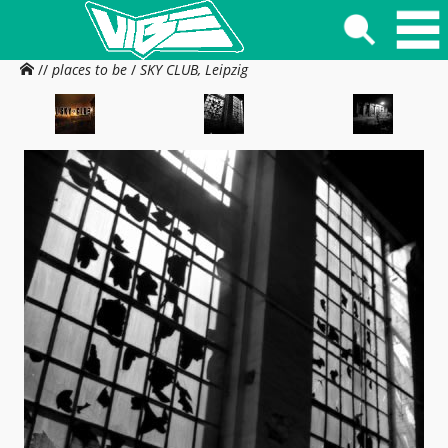
//
places to be
/
SKY CLUB, Leipzig