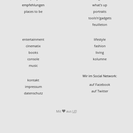
empfehlungen
what's up
places to be
portraits
tools'n'gadgets
feuilleton
entertainment
lifestyle
cinematix
fashion
books
living
console
kolumne
music
Wir im Social Network:
kontakt
auf Facebook
impressum
auf Twitter
datenschutz
Mit
aus
LE
!