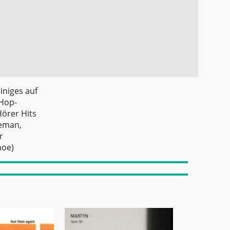
iniges auf
pHop-
Hörer Hits
leman,
r
moe)