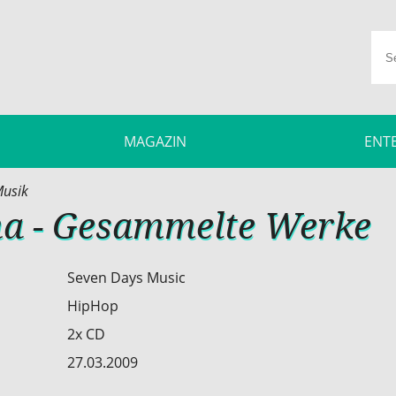
MAGAZIN
ENT
usik
ma - Gesammelte Werke
Seven Days Music
HipHop
2x CD
27.03.2009