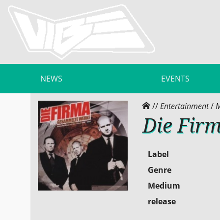
NEWS
EVENTS
//
Entertainment
/
M
Die Fir
Label
Genre
Medium
release