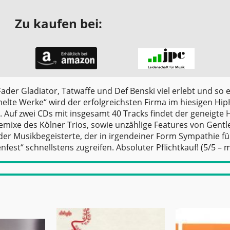
Zu kaufen bei:
der Gladiator, Tatwaffe und Def Benski viel erlebt und so e
melte Werke“ wird der erfolgreichsten Firma im hiesigen Hi
 Auf zwei CDs mit insgesamt 40 Tracks findet der geneigte 
emixe des Kölner Trios, sowie unzählige Features von Gent
der Musikbegeisterte, der in irgendeiner Form Sympathie fü
fest“ schnellstens zugreifen. Absoluter Pflichtkauf! (5/5 – 