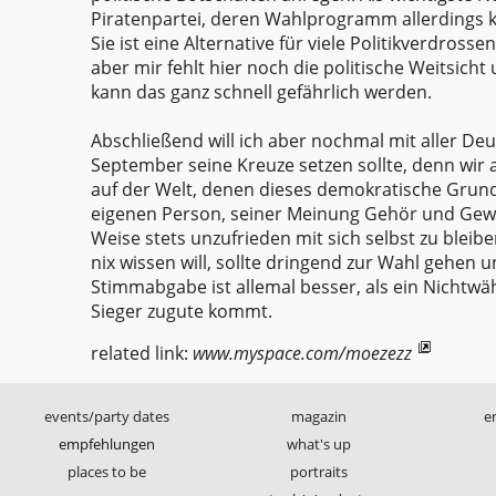
Piratenpartei, deren Wahlprogramm allerdings k
Sie ist eine Alternative für viele Politikverdros
aber mir fehlt hier noch die politische Weitsi
kann das ganz schnell gefährlich werden.
Abschließend will ich aber nochmal mit aller Deu
September seine Kreuze setzen sollte, denn wir a
auf der Welt, denen dieses demokratische Grundr
eigenen Person, seiner Meinung Gehör und Gewic
Weise stets unzufrieden mit sich selbst zu bleib
nix wissen will, sollte dringend zur Wahl gehen
Stimmabgabe ist allemal besser, als ein Nichtw
Sieger zugute kommt.
related link:
www.myspace.com/moezezz
events/party dates
magazin
e
empfehlungen
what's up
places to be
portraits