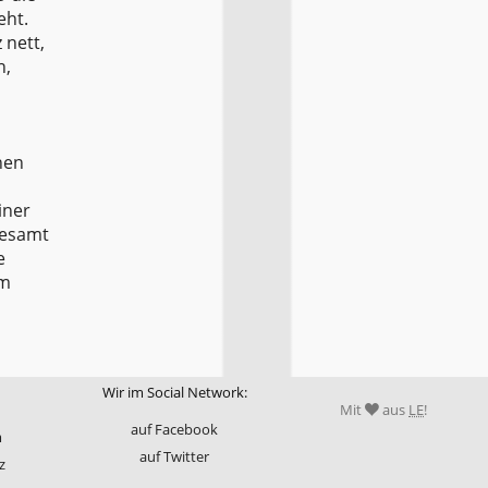
eht.
 nett,
n,
hen
iner
gesamt
e
em
Wir im Social Network:
Mit
aus
LE
!
auf Facebook
m
auf Twitter
z