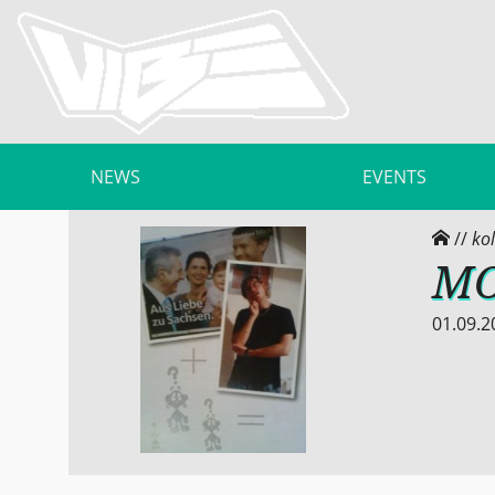
NEWS
EVENTS
//
ko
MO
01.09.2