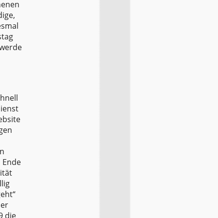
nnenen
dige,
esmal
stag
 werde
hnell
ienst
ebsite
igen
en
m Ende
ität
lig
geht“
ber
9 die