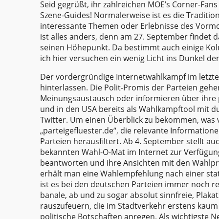
Seid gegrüßt, ihr zahlreichen MOE’s Corner-Fans
Szene-Guides! Normalerweise ist es die Traditio
interessante Themen oder Erlebnisse des Vormo
ist alles anders, denn am 27. September findet
seinen Höhepunkt. Da bestimmt auch einige Kolu
ich hier versuchen ein wenig Licht ins Dunkel de
Der vordergründige Internetwahlkampf im letzte
hinterlassen. Die Polit-Promis der Parteien geh
Meinungsaustausch oder informieren über ihre pol
und in den USA bereits als Wahlkampftool mit du
Twitter. Um einen Überblick zu bekommen, was ve
„parteigefluester.de“, die relevante Informatio
Parteien herausfiltert. Ab 4. September stellt au
bekannten Wahl-O-Mat im Internet zur Verfügung
beantworten und ihre Ansichten mit den Wahlp
erhält man eine Wahlempfehlung nach einer stati
ist es bei den deutschen Parteien immer noch r
banale, ab und zu sogar absolut sinnfreie, Plaka
rauszufeuern, die im Stadtverkehr erstens kau
politische Botschaften anregen. Als wichtigste 