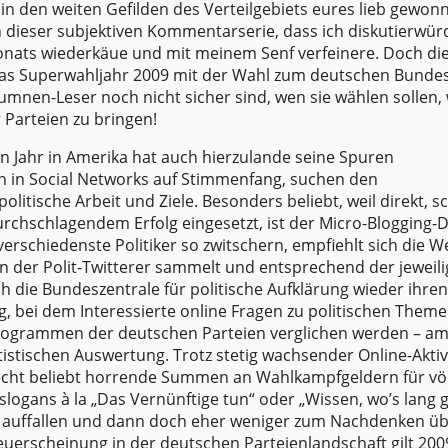
 in den weiten Gefilden des Verteilgebiets eures lieb gewo
n dieser subjektiven Kommentarserie, dass ich diskutierwür
nats wiederkäue und mit meinem Senf verfeinere. Doch di
 das Superwahljahr 2009 mit der Wahl zum deutschen Bunde
mnen-Leser noch nicht sicher sind, wen sie wählen sollen,
r Parteien zu bringen!
n Jahr in Amerika hat auch hierzulande seine Spuren
en in Social Networks auf Stimmenfang, suchen den
itische Arbeit und Ziele. Besonders beliebt, weil direkt, sc
rchschlagendem Erfolg eingesetzt, ist der Micro-Blogging-D
rschiedenste Politiker so zwitschern, empfiehlt sich die W
nen der Polit-Twitterer sammelt und entsprechend der jeweil
ch die Bundeszentrale für politische Aufklärung wieder ihren
, bei dem Interessierte online Fragen zu politischen Them
rogrammen der deutschen Parteien verglichen werden – a
stischen Auswertung. Trotz stetig wachsender Online-Aktiv
echt beliebt horrende Summen an Wahlkampfgeldern für völ
tslogans à la „Das Vernünftige tun“ oder „Wissen, wo’s lang 
m auffallen und dann doch eher weniger zum Nachdenken ü
Neuerscheinung in der deutschen Parteienlandschaft gilt 200