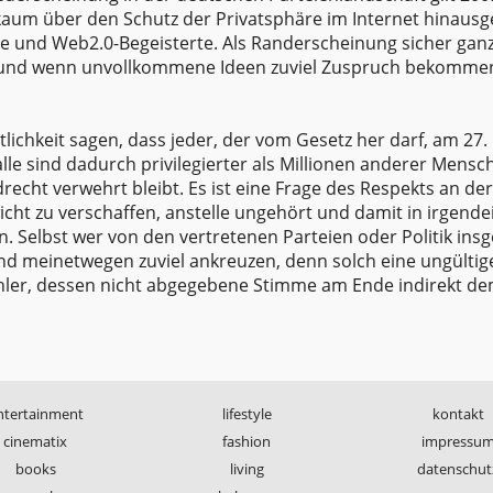
aum über den Schutz der Privatsphäre im Internet hinausg
sene und Web2.0-Begeisterte. Als Randerscheinung sicher ganz
cht und wenn unvollkommene Ideen zuviel Zuspruch bekomme
tlichkeit sagen, dass jeder, der vom Gesetz her darf, am 27.
lle sind dadurch privilegierter als Millionen anderer Mensc
echt verwehrt bleibt. Es ist eine Frage des Respekts an der
ht zu verschaffen, anstelle ungehört und damit in irgende
en. Selbst wer von den vertretenen Parteien oder Politik ins
 und meinetwegen zuviel ankreuzen, denn solch eine ungültig
ähler, dessen nicht abgegebene Stimme am Ende indirekt d
ntertainment
lifestyle
kontakt
cinematix
fashion
impressu
books
living
datenschut