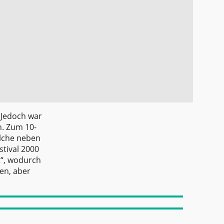
 Jedoch war
h. Zum 10-
elche neben
stival 2000
R“, wodurch
en, aber