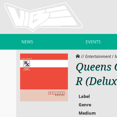
NEWS
EVENTS
//
Entertainment
/
M
Queens O
R (Delux
Label
Genre
Medium