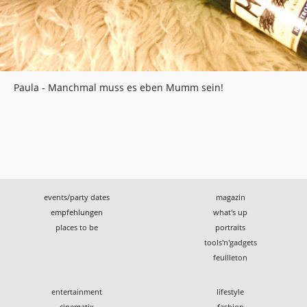
Paula - Manchmal muss es eben Mumm sein!
events/party dates
magazin
empfehlungen
what's up
places to be
portraits
tools'n'gadgets
feuilleton
entertainment
lifestyle
cinematix
fashion