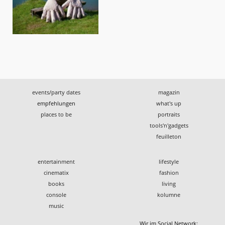
events/party dates
magazin
empfehlungen
what's up
places to be
portraits
tools'n'gadgets
feuilleton
entertainment
lifestyle
cinematix
fashion
books
living
console
kolumne
music
Wir im Social Network: