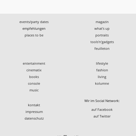
events/party dates
magazin
empfehlungen
what's up
places to be
portraits
tools'n'gadgets
feuilleton
entertainment
lifestyle
cinematix
fashion
books
living
console
kolumne
music
Wir im Social Network:
kontakt
auf Facebook
impressum
auf Twitter
datenschutz