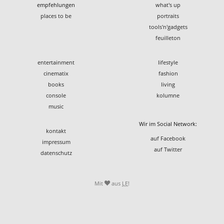
empfehlungen
what's up
places to be
portraits
tools'n'gadgets
feuilleton
entertainment
lifestyle
cinematix
fashion
books
living
console
kolumne
music
Wir im Social Network:
kontakt
auf Facebook
impressum
auf Twitter
datenschutz
Mit
aus
LE
!