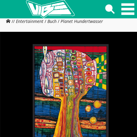
//
Entertainment
/
Buch
/
Planet Hundertwasser