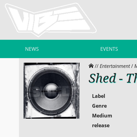
NEWS
EVENTS
//
Entertainment
/
M
Shed - T
Label
Genre
Medium
release