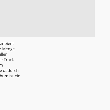
 Ambient
de Menge
ller“
ne Track
em
de dadurch
bum ist ein