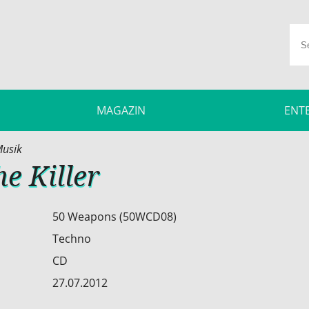
MAGAZIN
ENT
usik
he Killer
50 Weapons (50WCD08)
Techno
CD
27.07.2012