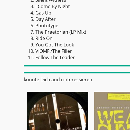
Silent Witness
I Come By Night
Gas Up
Day After
Phototype
The Praetorian (LP Mix)
Ride On
You Got The Look
VIOMF!/The Filler
Follow The Leader
könnte Dich auch interessieren: