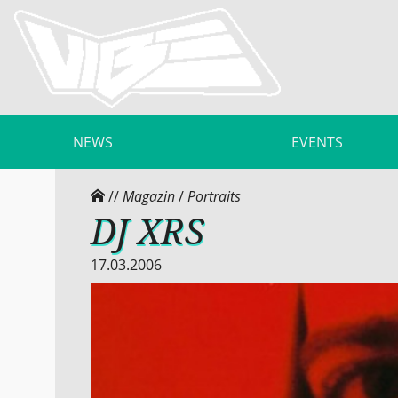
NEWS
EVENTS
//
Magazin
/
Portraits
DJ XRS
17.03.2006