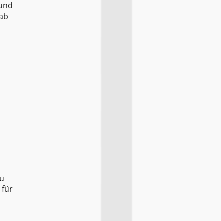
 und
nab
zu
 für