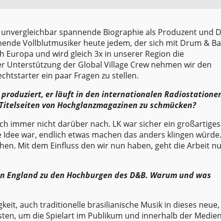
ne unvergleichbar spannende Biographie als Produzent und D
mmende Vollblutmusiker heute jedem, der sich mit Drum & B
rch Europa und wird gleich 3x in unserer Region die
t der Unterstützung der Global Village Crew nehmen wir den
htstarter ein paar Fragen zu stellen.
produziert, er läuft in den internationalen Radiostatione
 Titelseiten von Hochglanzmagazinen zu schmücken?
och immer nicht darüber nach. LK war sicher ein großartiges
 Die Idee war, endlich etwas machen das anders klingen würde.
hen. Mit dem Einfluss den wir nun haben, geht die Arbeit n
ben England zu den Hochburgen des D&B. Warum und was
eit, auch traditionelle brasilianische Musik in dieses neue,
ten, um die Spielart im Publikum und innerhalb der Medien