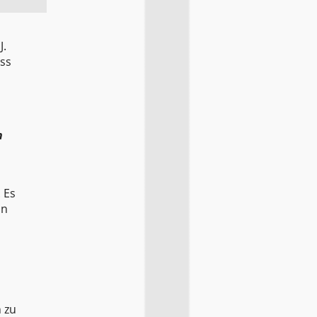
J.
ass
n
 Es
un
 zu