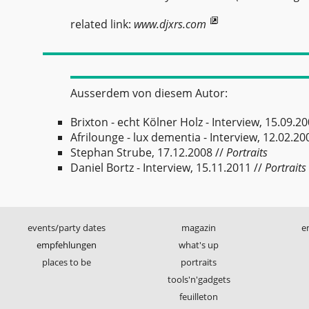
related link:
www.djxrs.com
Ausserdem von diesem Autor:
Brixton - echt Kölner Holz - Interview, 15.09.2
Afrilounge - lux dementia - Interview, 12.02.20
Stephan Strube, 17.12.2008
//
Portraits
Daniel Bortz - Interview, 15.11.2011
//
Portraits
events/party dates
magazin
e
empfehlungen
what's up
places to be
portraits
tools'n'gadgets
feuilleton