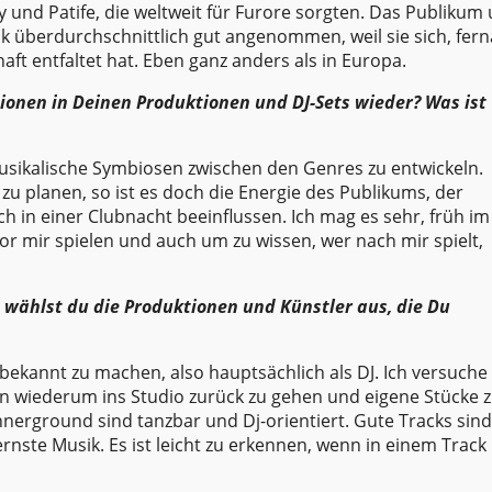
ky und Patife, die weltweit für Furore sorgten. Das Publikum
ik überdurchschnittlich gut angenommen, weil sie sich, fer
ft entfaltet hat. Eben ganz anders als in Europa.
ionen in Deinen Produktionen und DJ-Sets wieder? Was ist
 musikalische Symbiosen zwischen den Genres zu entwickeln.
zu planen, so ist es doch die Energie des Publikums, der
ch in einer Clubnacht beeinflussen. Ich mag es sehr, früh im
 mir spielen und auch um zu wissen, wer nach mir spielt,
e wählst du die Produktionen und Künstler aus, die Du
s bekannt zu machen, also hauptsächlich als DJ. Ich versuche
nn wiederum ins Studio zurück zu gehen und eigene Stücke 
nerground sind tanzbar und Dj-orientiert. Gute Tracks sind
rnste Musik. Es ist leicht zu erkennen, wenn in einem Track