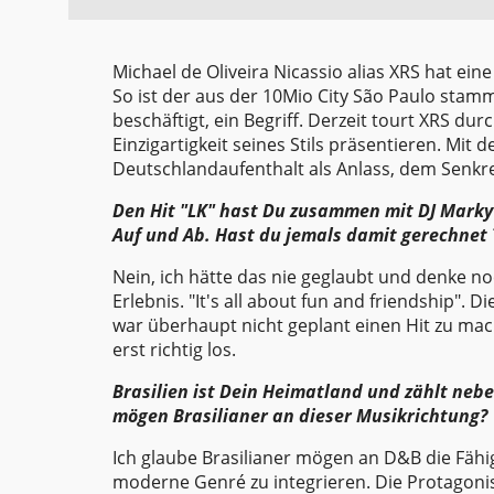
Michael de Oliveira Nicassio alias XRS hat ei
So ist der aus der 10Mio City São Paulo sta
beschäftigt, ein Begriff. Derzeit tourt XRS du
Einzigartigkeit seines Stils präsentieren. Mi
Deutschlandaufenthalt als Anlass, dem Senkrec
Den Hit "LK" hast Du zusammen mit DJ Marky 
Auf und Ab. Hast du jemals damit gerechnet
Nein, ich hätte das nie geglaubt und denke n
Erlebnis. "It's all about fun and friendship".
war überhaupt nicht geplant einen Hit zu mac
erst richtig los.
Brasilien ist Dein Heimatland und zählt ne
mögen Brasilianer an dieser Musikrichtung?
Ich glaube Brasilianer mögen an D&B die Fähigk
moderne Genré zu integrieren. Die Protagonis