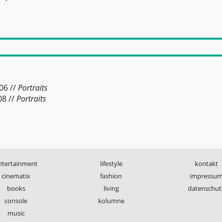
006
//
Portraits
08
//
Portraits
ntertainment
lifestyle
kontakt
cinematix
fashion
impressu
books
living
datenschut
console
kolumne
music