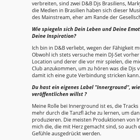
verbreiten, sind zwei D&B Djs Brasiliens, Mar
die Medien in Brasilien haben sich dieser Mus
des Mainstream, eher am Rande der Gesellscha
Wie spiegeln sich Dein Leben und Deine Emot
Deine Inspiration?
Ich bin in D&B verliebt, wegen der Fähigkeit
Obwohl ich stets versuche mein DJ-Set vorher 
Location und derer die vor mir spielen, die mi
Club anzukommen, um zu hören was die Djs vor
damit ich eine gute Verbindung stricken kann.
Du hast ein eigenes Label "Innerground", wi
veröffentlichen willst ?
Meine Rolle bei Innerground ist es, die Track
mehr durch die Tanzfl äche zu lernen, um da
produzieren. Die meisten Produktionen von In
mich die, die mit Herz gemacht sind, so auch e
Gefühle ausgedrückt werden.