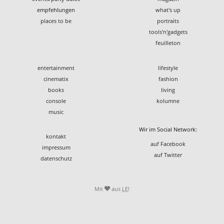
empfehlungen
what's up
places to be
portraits
tools'n'gadgets
feuilleton
entertainment
lifestyle
cinematix
fashion
books
living
console
kolumne
music
Wir im Social Network:
kontakt
auf Facebook
impressum
auf Twitter
datenschutz
Mit
aus
LE
!