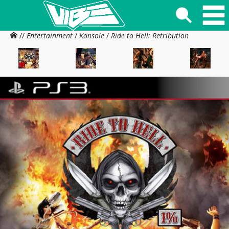
//
Entertainment
/
Konsole
/
Ride to Hell: Retribution