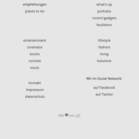
empfehlungen
what's up
places to be
portraits
tools'n'gadgets
feuilleton
entertainment
lifestyle
cinematix
fashion
books
living
console
kolumne
music
Wir im Social Network:
kontakt
auf Facebook
impressum
auf Twitter
datenschutz
Mit
aus
LE
!