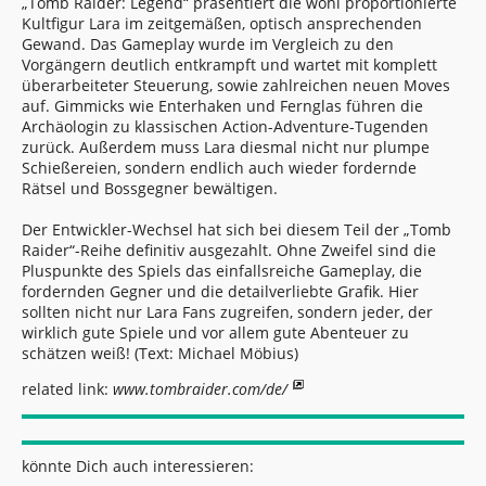
„Tomb Raider: Legend“ präsentiert die wohl proportionierte
Kultfigur Lara im zeitgemäßen, optisch ansprechenden
Gewand. Das Gameplay wurde im Vergleich zu den
Vorgängern deutlich entkrampft und wartet mit komplett
überarbeiteter Steuerung, sowie zahlreichen neuen Moves
auf. Gimmicks wie Enterhaken und Fernglas führen die
Archäologin zu klassischen Action-Adventure-Tugenden
zurück. Außerdem muss Lara diesmal nicht nur plumpe
Schießereien, sondern endlich auch wieder fordernde
Rätsel und Bossgegner bewältigen.
Der Entwickler-Wechsel hat sich bei diesem Teil der „Tomb
Raider“-Reihe definitiv ausgezahlt. Ohne Zweifel sind die
Pluspunkte des Spiels das einfallsreiche Gameplay, die
fordernden Gegner und die detailverliebte Grafik. Hier
sollten nicht nur Lara Fans zugreifen, sondern jeder, der
wirklich gute Spiele und vor allem gute Abenteuer zu
schätzen weiß! (Text: Michael Möbius)
related link:
www.tombraider.com/de/
könnte Dich auch interessieren: