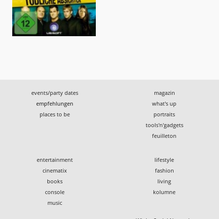
events/party dates
magazin
empfehlungen
what's up
places to be
portraits
tools'n'gadgets
feuilleton
entertainment
lifestyle
cinematix
fashion
books
living
console
kolumne
music