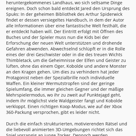
heruntergekommenes Landhaus, wo sich seltsame Dinge
ereignen. Doch schon bald entdeckt Jared den Ursprung des
Spuks: In der geheimen Bibliothek des Arthur Spiderwick
findet er dessen versiegeltes Handbuch, in dem der Autor
alle Informationen über eine fantastische Welt festhält, die
er entdeckt haben will. Der Eintritt erfolgt mit Öffnen des
Buches und der Spieler muss nun die Kids bei der
Erforschung der neuen Welt unterstützen und drohende
Gefahren abwenden. Abwechselnd schlüpft er in die Rolle
eines der drei Geschwister oder in die des treuen Wichts
Thimbletack, um die Geheimnisse der Elfen und Geister zu
lüften, ohne das einem Oger, Kobolde und andere Monster
an den Kragen gehen. Um dies zu verhindern hat jeder
Protagonist neben der Spezialbrille noch individuelle
Waffen. Ein kleiner Wermutstropfen sind der geringe
Spielumfang, die immer gleichen Gegner und der mäßige
Mehrspielermodus, wo ihr zu zweit auf Punktejagd geht,
indem ihr möglichst viele Waldgeister fangt und Kobolde
verkloppt. Einen richtigen Koop-Modus, wie auf der Xbox
360-Packung versprochen, gibt es leider nicht.
Durch die einfach strukturierten, motivierenden Rätsel und
die liebevoll animierten 3D-Umgebungen richtet sich das
Spiel vorrangig an junge Zocker. Dennoch werden