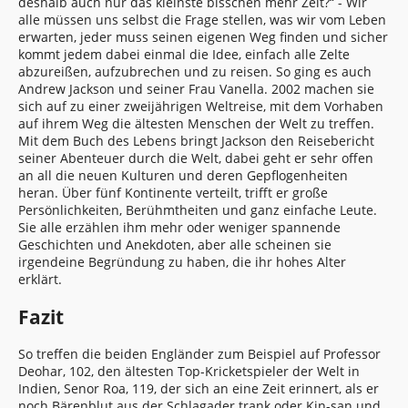
deshalb auch nur das kleinste bisschen mehr Zeit?“ - Wir
alle müssen uns selbst die Frage stellen, was wir vom Leben
erwarten, jeder muss seinen eigenen Weg finden und sicher
kommt jedem dabei einmal die Idee, einfach alle Zelte
abzureißen, aufzubrechen und zu reisen. So ging es auch
Andrew Jackson und seiner Frau Vanella. 2002 machen sie
sich auf zu einer zweijährigen Weltreise, mit dem Vorhaben
auf ihrem Weg die ältesten Menschen der Welt zu treffen.
Mit dem Buch des Lebens bringt Jackson den Reisebericht
seiner Abenteuer durch die Welt, dabei geht er sehr offen
an all die neuen Kulturen und deren Gepflogenheiten
heran. Über fünf Kontinente verteilt, trifft er große
Persönlichkeiten, Berühmtheiten und ganz einfache Leute.
Sie alle erzählen ihm mehr oder weniger spannende
Geschichten und Anekdoten, aber alle scheinen sie
irgendeine Begründung zu haben, die ihr hohes Alter
erklärt.
Fazit
So treffen die beiden Engländer zum Beispiel auf Professor
Deohar, 102, den ältesten Top-Kricketspieler der Welt in
Indien, Senor Roa, 119, der sich an eine Zeit erinnert, als er
noch Bärenblut aus der Schlagader trank oder Kin-san und