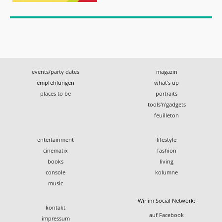
events/party dates
magazin
empfehlungen
what's up
places to be
portraits
tools'n'gadgets
feuilleton
entertainment
lifestyle
cinematix
fashion
books
living
console
kolumne
music
Wir im Social Network:
kontakt
auf Facebook
impressum