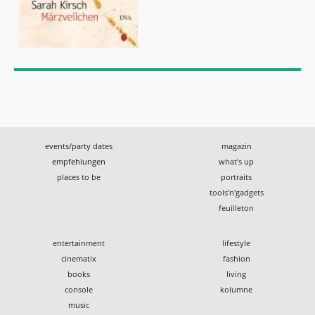
events/party dates
magazin
empfehlungen
what's up
places to be
portraits
tools'n'gadgets
feuilleton
entertainment
lifestyle
cinematix
fashion
books
living
console
kolumne
music