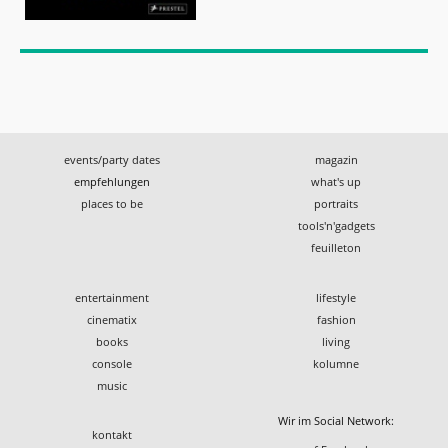
events/party dates
magazin
empfehlungen
what's up
places to be
portraits
tools'n'gadgets
feuilleton
entertainment
lifestyle
cinematix
fashion
books
living
console
kolumne
music
Wir im Social Network:
kontakt