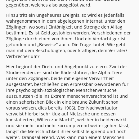
gegenüber, welches also ausgelöst ward.
Hinzu tritt ein ungeheures Ereignis, so wird es jedenfalls
wahrgenommen in dem abgelegenen Internat, unter den
Zöglingen, wo sonst Eintönigkeit und Strenge den Alltag
bestimmt. Es ist Geld gestohlen worden. Verschiedenen der
Zöglinge durch einen von ihnen. Und ein Verdächtiger ist
gefunden und „Beweise“ auch. Die Frage lautet: Wie geht
man mit dem Beschuldigten, oder kräftiger, dem Verräter/
Verbrecher um?
Hier beginnt der Dreh- und Angelpunkt zu eiern. Zwei der
Studierenden, es sind die Rädelsführer, die Alpha-Tiere
unter den Zöglingen, beide mit eigener Verwirrtheit
ausgestattet, beschließen den erpressbar Gewordenen für
ihre psychologish-soziologischen Menschenversuche
auszunutzen (die ins Extrem menschenverachtend ist und
einen seherischen Blick in eine braune Zukunft schon
voraus weisen, dies bereits 1906). Der Nachwortautor
verweist hierbei sehr klug auf Nietzsche und dessen
konstatierten „Willen zur Macht“ , welcher in beiden wirkt
und sie mehr und mehr korrumpierend weiter gehen lässt,
längst die Menschlichkeit ihrer selbst leugnend und noch
weiter. Drangsalierend. Was kann man einem Menschen