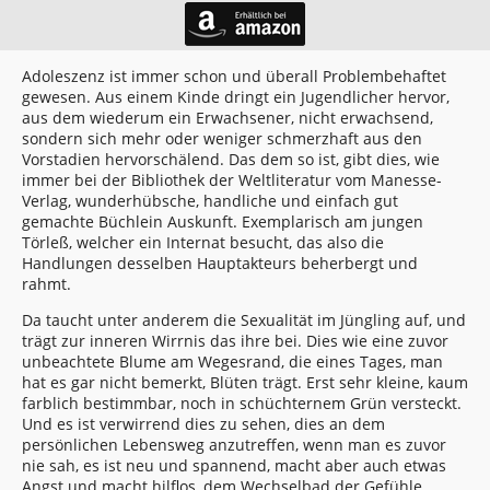
Adoleszenz ist immer schon und überall Problembehaftet
gewesen. Aus einem Kinde dringt ein Jugendlicher hervor,
aus dem wiederum ein Erwachsener, nicht erwachsend,
sondern sich mehr oder weniger schmerzhaft aus den
Vorstadien hervorschälend. Das dem so ist, gibt dies, wie
immer bei der Bibliothek der Weltliteratur vom Manesse-
Verlag, wunderhübsche, handliche und einfach gut
gemachte Büchlein Auskunft. Exemplarisch am jungen
Törleß, welcher ein Internat besucht, das also die
Handlungen desselben Hauptakteurs beherbergt und
rahmt.
Da taucht unter anderem die Sexualität im Jüngling auf, und
trägt zur inneren Wirrnis das ihre bei. Dies wie eine zuvor
unbeachtete Blume am Wegesrand, die eines Tages, man
hat es gar nicht bemerkt, Blüten trägt. Erst sehr kleine, kaum
farblich bestimmbar, noch in schüchternem Grün versteckt.
Und es ist verwirrend dies zu sehen, dies an dem
persönlichen Lebensweg anzutreffen, wenn man es zuvor
nie sah, es ist neu und spannend, macht aber auch etwas
Angst und macht hilflos, dem Wechselbad der Gefühle