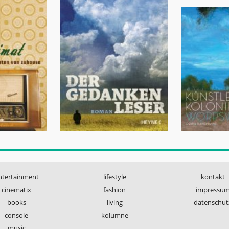
ntertainment
lifestyle
kontakt
cinematix
fashion
impressu
books
living
datenschut
console
kolumne
music