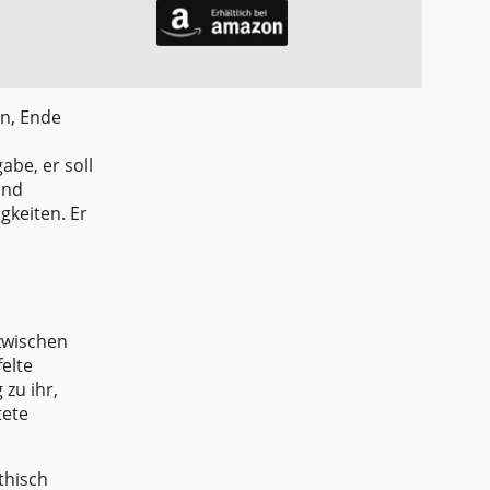
en, Ende
be, er soll
und
gkeiten. Er
 zwischen
felte
zu ihr,
tete
thisch