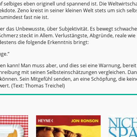
f selbiges eben originell und spannend ist. Die Weltwirtscha
ekdote. Zeno kreist in seiner kleinen Welt stets um sich sel
zumindest fast nie ist.
über das Unbewusste, über Subjektivität. Es bewegt schwach
Schmerz steckt in Allem. Verlustängste, Abgründe, reale wie 
ndestens die folgende Erkenntnis bringt:
üge.“
ten kann! Man muss aber, und dies sei eine Warnung, bereit 
chreibung mit seinen Selbsteinschätzungen vergleichen. Da
 können. Sein Mitgefühl senden, an eine Schöpfung, die keine
ert. (Text:
Thomas Treichel
)