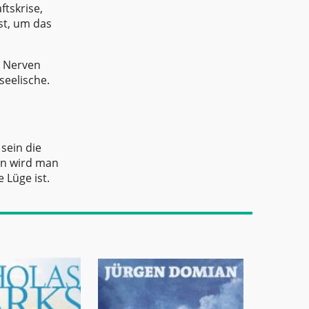
ftskrise,
bst, um das
e Nerven
seelische.
sein die
nn wird man
 Lüge ist.