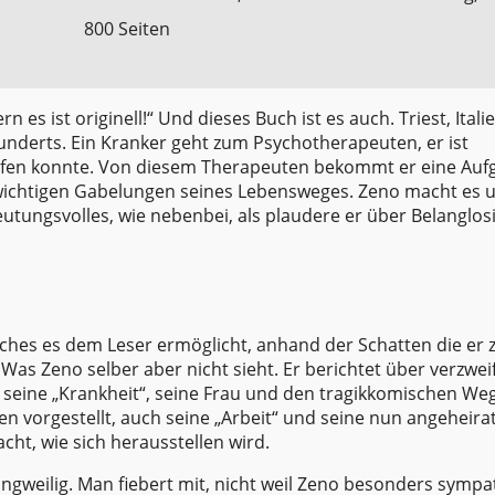
800 Seiten
es ist originell!“ Und dieses Buch ist es auch. Triest, Itali
nderts. Ein Kranker geht zum Psychotherapeuten, er ist
elfen konnte. Von diesem Therapeuten bekommt er eine Aufga
 wichtigen Gabelungen seines Lebensweges. Zeno macht es 
utungsvolles, wie nebenbei, als plaudere er über Belanglosi
elches es dem Leser ermöglicht, anhand der Schatten die er
t. Was Zeno selber aber nicht sieht. Er berichtet über verzwei
seine „Krankheit“, seine Frau und den tragikkomischen Weg 
en vorgestellt, auch seine „Arbeit“ und seine nun angeheira
cht, wie sich herausstellen wird.
t langweilig. Man fiebert mit, nicht weil Zeno besonders sympa