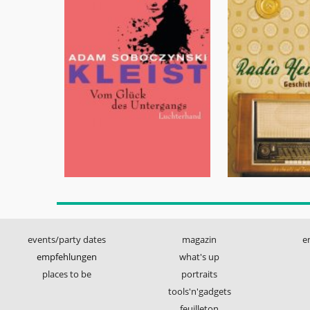
events/party dates
magazin
e
empfehlungen
what's up
places to be
portraits
tools'n'gadgets
feuilleton