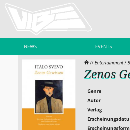
NEWS
EVENTS
//
Entertainment
/
B
Zenos G
Genre
Autor
Verlag
Erscheinungs­dat
Erscheinungs­form