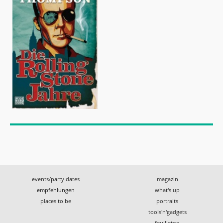
events/party dates
magazin
empfehlungen
what's up
places to be
portraits
tools'n'gadgets
feuilleton