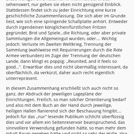
sehenswert, nur geben sie eben nicht genügend Einblick.
Stattdessen findet sich zu jeder Einrichtung eine kurze
geschichtliche Zusammenfassung. Die sich aber im Grunde
liest, wie sich eine springende Schallplatte anhört. Entweder
durch irgendeinen königlichen/fürstlichen Fritzen
gegründet, Brot und Spiele…die Richtung, oder aber private
Sammlungen die Allgemeingut wurden, oder…. Wichtig
jedoch: Verluste im Zweiten Weltkrieg, Trennung der
Sammlung (wahlweise mit Requirierungen durch die Rote
Armee verbunden) im Zuge der Trennung der deutschen
Lande, dann klingt es poppig: „Reunited, and it feels so
good…“. Erwartbar dies und nicht übermäßig interessant, da
oberflächlich, da verkürzt, daher auch recht eigentlich
unterrepräsent.
In diesem Zusammenhang erschließt sich auch nicht so
ganz, der Abdruck der jeweiligen Lagepläne der
Einrichtungen. Freilich, so man solcher Orientierung bedarf
und also mit dem Buch an der Hand durch jeweilige,
heiligen Hallen flanierend sich der Beschauung hingibt….
Jedoch für das „nur“ lesende Publikum schlicht überflüssig
dies und vor allem ein Seitenreservoir beanspruchend, das
sinnvollere Verwendung gefunden hätte, so man mehr dem
Inhalt Raum gegeben hätte und nicht so sehr der Hülle, also